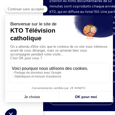
Environ 45 films documentaires de 52
minutes sont coproduits chaque année
KTO, qui en diffuse au total 150. Une part
d'entre eux est disponible sur Internet. 
chaîne privilégie des documents metta
valeur une vision chrétienne de l'homm
lecture des questions de société au reg
la doctrine sociale de l'Église, une
(re)découverte du patrimoine culturel
chrétien. Les documentaires sont aussi
l'occasion de découvrir des grandes fig
du christianisme, à travers des portrai
des récits, et de partir à la rencontre d
communautés chrétiennes à travers le
monde. Ces films sont régulièrement
remarqués dans la presse et sélection
dans les festivals.
Visiter la page de l'émission