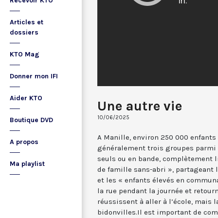
Recevoir KTO
Articles et
dossiers
KTO Mag
Donner mon IFI
Aider KTO
Une autre vie
10/06/2025
Boutique DVD
A Manille, environ 250 000 enfants 
A propos
généralement trois groupes parmi ce
seuls ou en bande, complètement li
Ma playlist
de famille sans-abri », partageant l
et les « enfants élevés en communa
la rue pendant la journée et retour
réussissent à aller à l’école, mais 
bidonvilles.Il est important de co