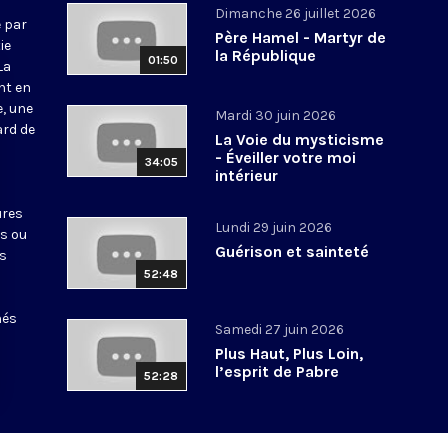
Dimanche 26 juillet 2026
 par
Père Hamel - Martyr de
ie
la République
01:50
La
nt en
e, une
Mardi 30 juin 2026
ard de
La Voie du mysticisme
- Éveiller votre moi
34:05
intérieur
ures
Lundi 29 juin 2026
ts ou
Guérison et sainteté
es
52:48
nés
Samedi 27 juin 2026
Plus Haut, Plus Loin,
l’esprit de Pabre
52:28