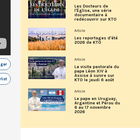
Les Docteurs de
l'Église, une série
documentaire à
redécouvrir sur KTO
Article
Les reportages d'été
2026 de KTO
Article
ager
La visite pastorale du
pape Léon XIV à
Assise à suivre sur
list
KTO le jeudi 6 août
Article
Le pape en Uruguay,
Argentine et Pérou du
6 au 17 novembre
2026