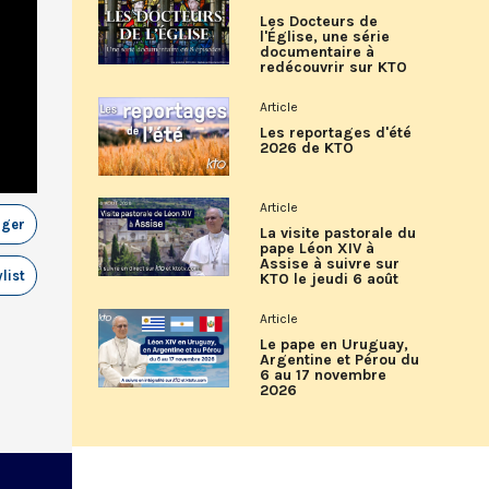
Les Docteurs de
l'Église, une série
documentaire à
redécouvrir sur KTO
Article
Les reportages d'été
2026 de KTO
Article
ager
La visite pastorale du
pape Léon XIV à
Assise à suivre sur
list
KTO le jeudi 6 août
Article
Le pape en Uruguay,
Argentine et Pérou du
6 au 17 novembre
2026