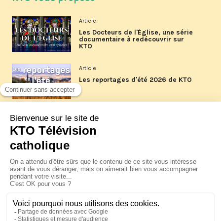
Article
Les Docteurs de l'Église, une série
documentaire à redécouvrir sur
KTO
Article
Les reportages d'été 2026 de KTO
Article
La visite pastorale du pape Léon
XIV à Assise à suivre sur KTO le
jeudi 6 août
Article
Le pape en Uruguay, Argentine et
Pérou du 6 au 17 novembre 2026