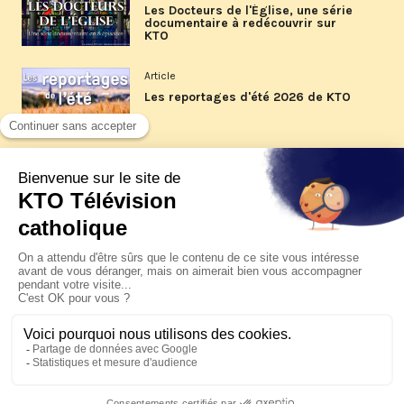
Les Docteurs de l'Église, une série
documentaire à redécouvrir sur
KTO
Article
Les reportages d'été 2026 de KTO
Article
La visite pastorale du pape Léon
XIV à Assise à suivre sur KTO le
jeudi 6 août
Article
Le pape en Uruguay, Argentine et
Pérou du 6 au 17 novembre 2026
© KTO 2026 —
Contact
—
Mentions légales