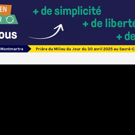
e Montmartre
Prière du Milieu du Jour du 30 avril 2025 au Sacré