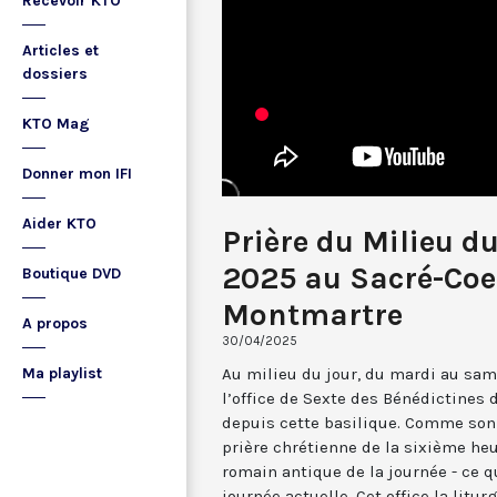
Recevoir KTO
Articles et
dossiers
KTO Mag
Donner mon IFI
Aider KTO
Prière du Milieu du
2025 au Sacré-Coe
Boutique DVD
Montmartre
A propos
30/04/2025
Au milieu du jour, du mardi au sam
Ma playlist
l’office de Sexte des Bénédictines
depuis cette basilique. Comme son 
prière chrétienne de la sixième he
romain antique de la journée - ce 
journée actuelle. Cet office la li