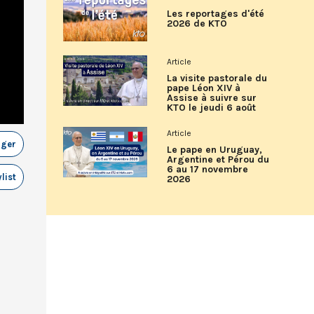
Les reportages d'été
2026 de KTO
Article
La visite pastorale du
pape Léon XIV à
Assise à suivre sur
KTO le jeudi 6 août
Article
ager
Le pape en Uruguay,
Argentine et Pérou du
6 au 17 novembre
list
2026