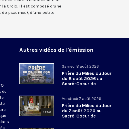
 la Croix. Il est composé d’une
 de psaumes), d’une petite
Autres vidéos de l'émission
Samedi 8 août 2026
Prière du Milieu du Jour
du 8 août 2026 au
Sacré-Coeur de
KTO
Montmartre
s du
te
Vendredi 7 août 2026
xte
Prière du Milieu du Jour
eure
du 7 août 2026 au
17:53
ique
Sacré-Coeur de
Montmartre
 dans
gie