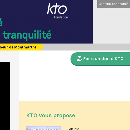
Contenu sponsorisé
-Coeur de Montmartre
Faire un don à KTO
KTO vous propose
Article