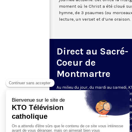
moment où le Christ a été cloué sur
hymne, de 3 psaumes (ou morceaux
lecture, un verset et d’une oraison.
Direct au Sacré-
Coeur de
Montmartre
Au milieu du jour, du mardi au samedi, 
diffuse l’office de Sexte des Bénédictine
Sacré-Coeur de Montmartre, depuis cet
basilique
. Comme son nom l’indique, se
est la prière chrétienne de la sixième h
du jour, selon le découpage romain ant
de la journée - ce qui correspond à midi
notre journée actuelle. Cet office la litur