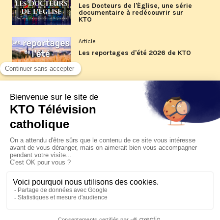
Les Docteurs de l'Église, une série
documentaire à redécouvrir sur
KTO
Article
Les reportages d'été 2026 de KTO
Article
La visite pastorale du pape Léon
XIV à Assise à suivre sur KTO le
jeudi 6 août
Article
Le pape en Uruguay, Argentine et
Pérou du 6 au 17 novembre 2026
© KTO 2026 —
Contact
—
Mentions légales