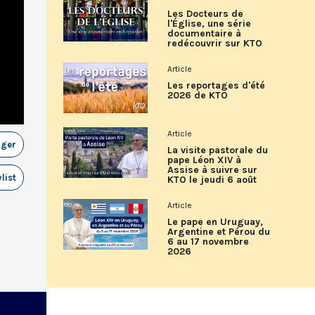
Les Docteurs de
l'Église, une série
documentaire à
redécouvrir sur KTO
Article
Les reportages d'été
2026 de KTO
Article
ager
La visite pastorale du
pape Léon XIV à
Assise à suivre sur
list
KTO le jeudi 6 août
Article
Le pape en Uruguay,
Argentine et Pérou du
6 au 17 novembre
2026