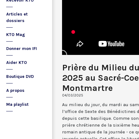
Recevoir KTO
Articles et
dossiers
KTO Mag
Donner mon IFI
Aider KTO
Prière du Milieu d
2025 au Sacré-Coe
Boutique DVD
Montmartre
A propos
04/03/2025
Au milieu du jour, du mardi au sam
Ma playlist
l’office de Sexte des Bénédictines
depuis cette basilique. Comme son 
prière chrétienne de la sixième he
romain antique de la journée - ce 
journée actuelle. Cet office la li