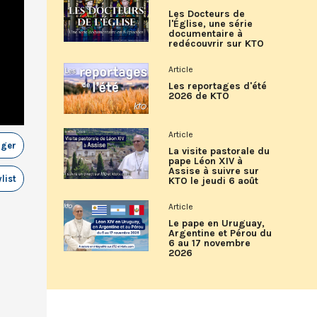
Les Docteurs de
l'Église, une série
documentaire à
redécouvrir sur KTO
Article
Les reportages d'été
2026 de KTO
Article
ager
La visite pastorale du
pape Léon XIV à
Assise à suivre sur
list
KTO le jeudi 6 août
Article
Le pape en Uruguay,
Argentine et Pérou du
6 au 17 novembre
2026