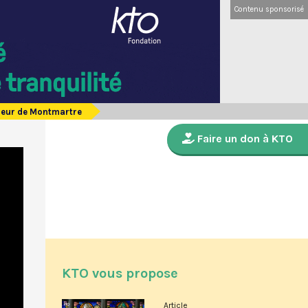
Contenu sponsorisé
Coeur de Montmartre
Faire un don à KTO
KTO vous propose
Article