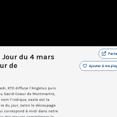
Part
u Jour du 4 mars
ur de
Ajouter à ma play
edi, KTO diffuse l’Angelus puis
 du Sacré-Coeur de Montmartre,
nom l’indique, sexte est la
ure du jour, selon le découpage
qui correspond à midi dans notre
turgie des Heures commémore le