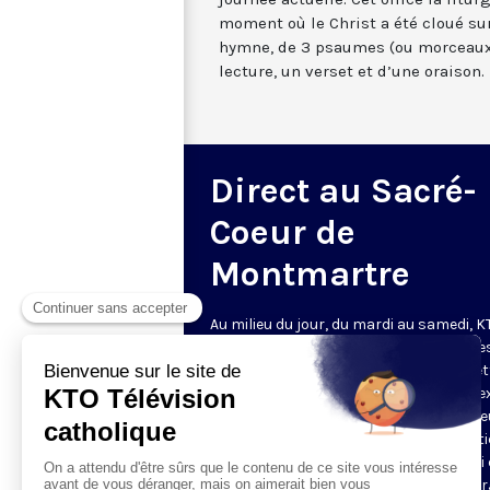
moment où le Christ a été cloué sur
hymne, de 3 psaumes (ou morceaux
lecture, un verset et d’une oraison.
Direct au Sacré-
Coeur de
Montmartre
Au milieu du jour, du mardi au samedi, 
diffuse l’office de Sexte des Bénédictine
Sacré-Coeur de Montmartre, depuis cet
basilique
. Comme son nom l’indique, se
est la prière chrétienne de la sixième h
du jour, selon le découpage romain ant
de la journée - ce qui correspond à midi
notre journée actuelle. Cet office la litur