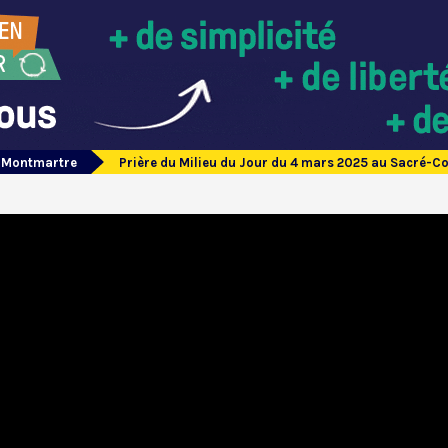
e Montmartre
Prière du Milieu du Jour du 4 mars 2025 au Sacré-