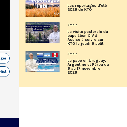
Les reportages d'été
2026 de KTO
Article
La visite pastorale du
pape Léon XIV à
Assise à suivre sur
KTO le jeudi 6 août
Article
ager
Le pape en Uruguay,
Argentine et Pérou du
6 au 17 novembre
list
2026