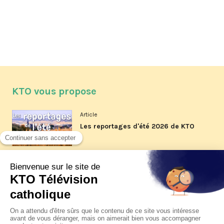
KTO vous propose
Article
Les reportages d'été 2026 de KTO
Article
La visite pastorale du pape Léon
XIV à Assise à suivre sur KTO le
jeudi 6 août
Article
Le pape en Uruguay, Argentine et