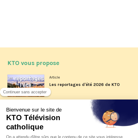
KTO vous propose
Article
Les reportages d'été 2026 de KTO
Article
La visite pastorale du pape Léon
XIV à Assise à suivre sur KTO le
jeudi 6 août
Article