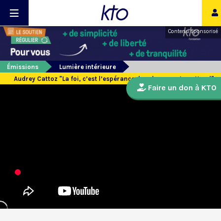
Contenu sponsorisé
Émissions
Lumière intérieure
Audrey Cattoz "La foi, c’est l’espérance des choses qu’on attend"
Faire un don à KTO