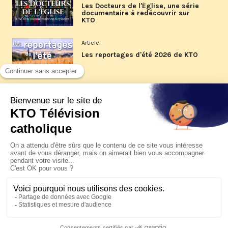
Les Docteurs de l'Église, une série
documentaire à redécouvrir sur
KTO
Article
Les reportages d'été 2026 de KTO
Article
La visite pastorale du pape Léon
XIV à Assise à suivre sur KTO le
jeudi 6 août
Article
Le pape en Uruguay, Argentine et
Pérou du 6 au 17 novembre 2026
© KTO 2026 —
Contact
—
Mentions légales