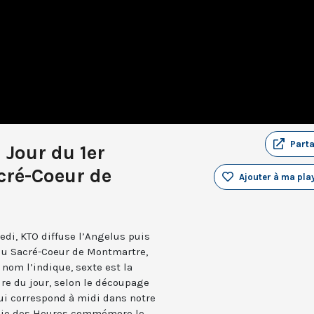
Part
 Jour du 1er
cré-Coeur de
Ajouter à ma play
edi, KTO diffuse l’Angelus puis
 du Sacré-Coeur de Montmartre,
nom l’indique, sexte est la
ure du jour, selon le découpage
qui correspond à midi dans notre
turgie des Heures commémore le