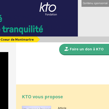
Contenu sponsorisé
ré-Coeur de Montmartre
Faire un don à KTO
KTO vous propose
Article