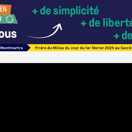
e Montmartre
Prière du Milieu du Jour du 1er février 2025 au Sac