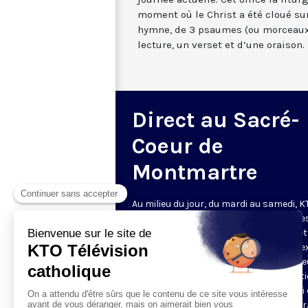
moment où le Christ a été cloué sur
hymne, de 3 psaumes (ou morceaux
lecture, un verset et d’une oraison.
Direct au Sacré-
Coeur de
Montmartre
Au milieu du jour, du mardi au samedi, 
diffuse l’office de Sexte des Bénédictine
Sacré-Coeur de Montmartre, depuis cet
basilique
. Comme son nom l’indique, se
est la prière chrétienne de la sixième h
du jour, selon le découpage romain ant
de la journée - ce qui correspond à midi
notre journée actuelle. Cet office la litur