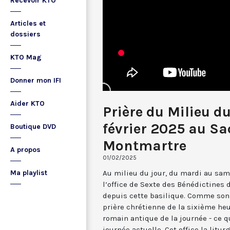
Recevoir KTO
Articles et
dossiers
KTO Mag
Donner mon IFI
Aider KTO
Prière du Milieu du
février 2025 au Sa
Boutique DVD
Montmartre
A propos
01/02/2025
Au milieu du jour, du mardi au sam
Ma playlist
l’office de Sexte des Bénédictines
depuis cette basilique. Comme son 
prière chrétienne de la sixième he
romain antique de la journée - ce 
journée actuelle. Cet office la li