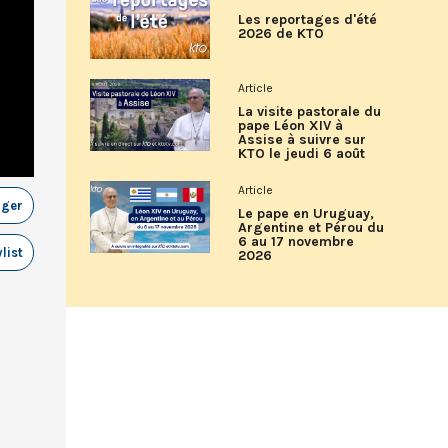
Les reportages d'été
2026 de KTO
Article
La visite pastorale du
pape Léon XIV à
Assise à suivre sur
KTO le jeudi 6 août
Article
ager
Le pape en Uruguay,
Argentine et Pérou du
6 au 17 novembre
list
2026