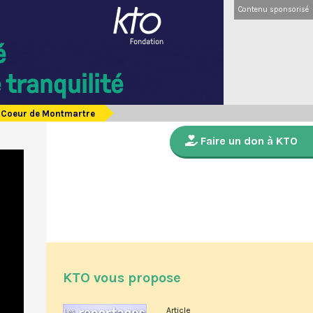
Contenu sponsorisé
ré-Coeur de Montmartre
Faire un don à KTO
KTO vous propose
Article