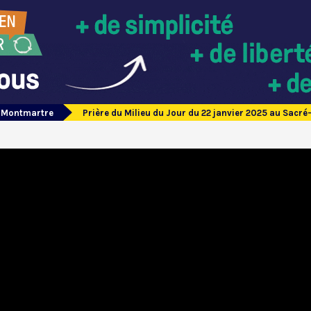
e Montmartre
Prière du Milieu du Jour du 22 janvier 2025 au Sac