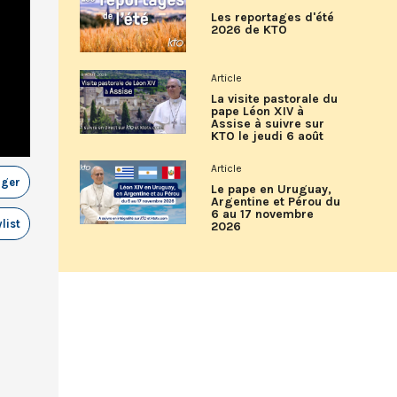
Les reportages d'été
2026 de KTO
Article
La visite pastorale du
pape Léon XIV à
Assise à suivre sur
KTO le jeudi 6 août
Article
ager
Le pape en Uruguay,
Argentine et Pérou du
6 au 17 novembre
list
2026