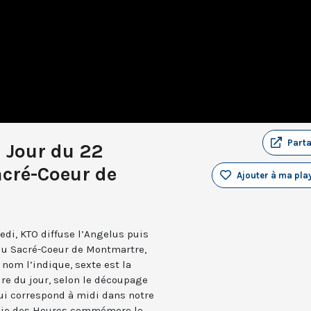
Part
u Jour du 22
acré-Coeur de
Ajouter à ma play
edi, KTO diffuse l’Angelus puis
 du Sacré-Coeur de Montmartre,
nom l’indique, sexte est la
ure du jour, selon le découpage
qui correspond à midi dans notre
turgie des Heures commémore le