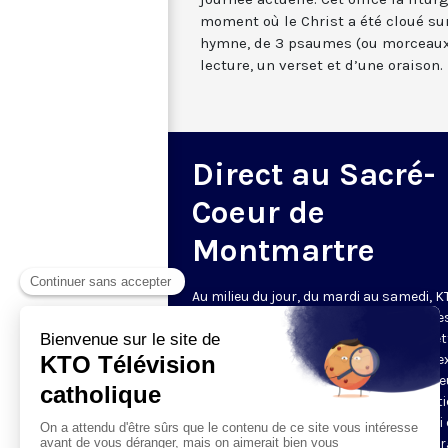
moment où le Christ a été cloué sur
hymne, de 3 psaumes (ou morceaux
lecture, un verset et d’une oraison.
Direct au Sacré-
Coeur de
Montmartre
Au milieu du jour, du mardi au samedi, 
diffuse l’office de Sexte des Bénédictine
Sacré-Coeur de Montmartre, depuis cet
basilique
. Comme son nom l’indique, se
est la prière chrétienne de la sixième h
du jour, selon le découpage romain ant
de la journée - ce qui correspond à midi
notre journée actuelle. Cet office la litur