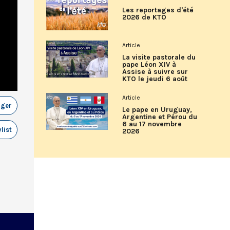
Les reportages d'été
2026 de KTO
Article
La visite pastorale du
pape Léon XIV à
Assise à suivre sur
KTO le jeudi 6 août
Article
ager
Le pape en Uruguay,
Argentine et Pérou du
6 au 17 novembre
list
2026