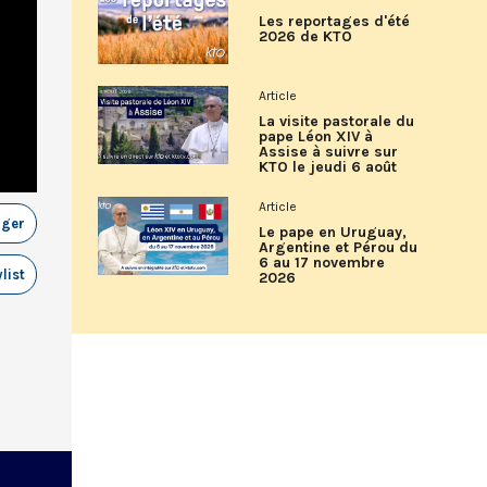
Les reportages d'été
2026 de KTO
Article
La visite pastorale du
pape Léon XIV à
Assise à suivre sur
KTO le jeudi 6 août
Article
ager
Le pape en Uruguay,
Argentine et Pérou du
6 au 17 novembre
list
2026