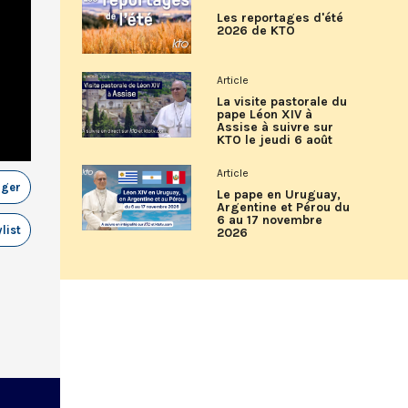
Les reportages d'été
2026 de KTO
Article
La visite pastorale du
pape Léon XIV à
Assise à suivre sur
KTO le jeudi 6 août
Article
ager
Le pape en Uruguay,
Argentine et Pérou du
6 au 17 novembre
list
2026