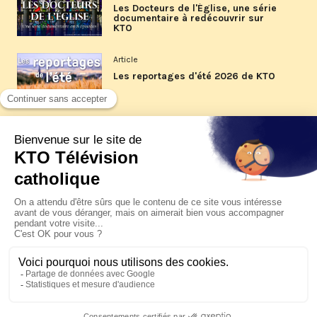
Les Docteurs de l'Église, une série
documentaire à redécouvrir sur
KTO
Article
Les reportages d'été 2026 de KTO
Article
La visite pastorale du pape Léon
XIV à Assise à suivre sur KTO le
jeudi 6 août
Article
Le pape en Uruguay, Argentine et
Pérou du 6 au 17 novembre 2026
© KTO 2026 —
Contact
—
Mentions légales