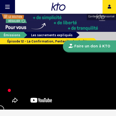
Contenu sponsorisé
Émissions
Les sacrements expliqués
Épisode 12 - La Confirmation, Pentecôte du chrétien
Faire un don à KTO