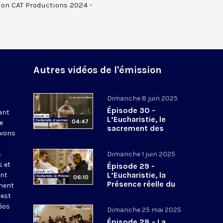
tion CAT Productions 2024 -
Autres vidéos de l'émission
Dimanche 8 juin 2025
Épisode 30 -
ant
L’Eucharistie, le
04:47
e
sacrement des
avons
sacrements
s
Dimanche 1 juin 2025
s et
Épisode 29 -
L’Eucharistie, la
ent
06:10
Présence réelle du
inent
Christ
 est
éos
Dimanche 25 mai 2025
Épisode 28 - La