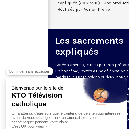
expliqués (30 x 5’30) - Une produc
Réalisée par Adrien Pierre
Les sacrements
expliqués
Catéchumènes, jeunes parents prépar
un baptême, invités à une célébration d
mariage, ou paroissiens curieux, nous 
besoin d'entrer dans l'intelligence des
sacrements catholiques. Quels sont le
déroulements, quel est le sens des mot
des gestes qui, dit le catéchisme, "rend
visibles de réalités invisibles". Un chem
court, simple et pour autant très fondé
proposé toute cette année avec des vid
inédites.