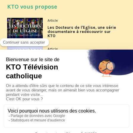
KTO vous propose
Article
Les Docteurs de l'Église, une série
documentaire à redécouvrir sur
KTO
Article
Les reportages d'été 2026 de KTO
Article
La visite pastorale du pape Léon
XIV à Assise à suivre sur KTO le
jeudi 6 août
Article
Le pape en Uruguay, Argentine et
Pérou du 6 au 17 novembre 2026