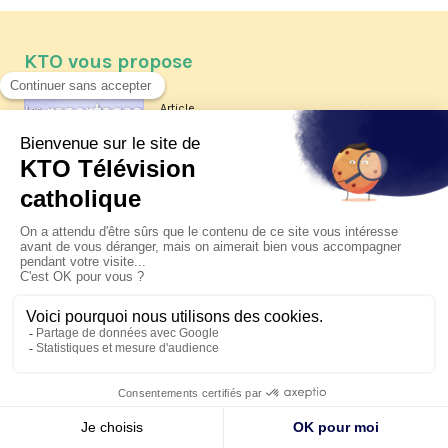
KTO vous propose
Article
Les reportages d'été 2026 de KTO
Article
La visite pastorale du pape Léon
XIV à Assise à suivre sur KTO le
jeudi 6 août
Article
Le pape en Uruguay, Argentine et
Pérou du 6 au 17 novembre 2026
© KTO 2026 —
Contact
—
Mentions légales