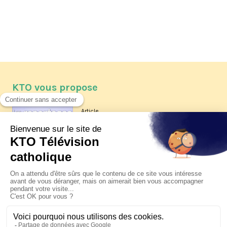
KTO vous propose
Article
Les reportages d'été 2026 de KTO
Article
La visite pastorale du pape Léon
XIV à Assise à suivre sur KTO le
jeudi 6 août
Article
Le pape en Uruguay, Argentine et
Pérou du 6 au 17 novembre 2026