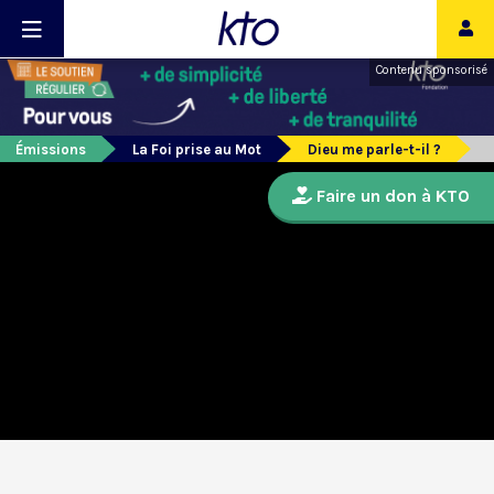
Contenu sponsorisé
Émissions
La Foi prise au Mot
Dieu me parle-t-il ?
Faire un don à KTO