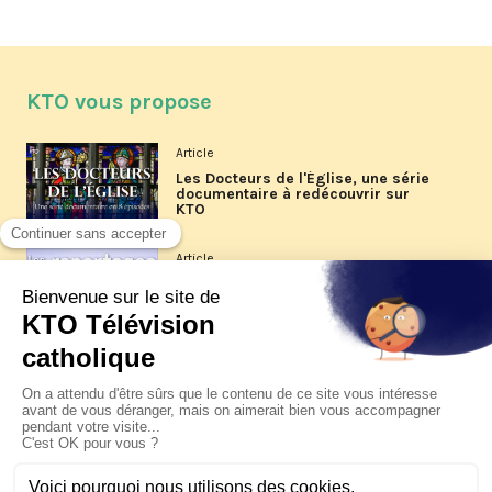
KTO vous propose
Article
Les Docteurs de l'Église, une série
documentaire à redécouvrir sur
KTO
Article
Les reportages d'été 2026 de KTO
Article
La visite pastorale du pape Léon
XIV à Assise à suivre sur KTO le
jeudi 6 août
Article
Le pape en Uruguay, Argentine et