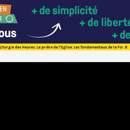
Liturgie des Heures. La prière de l’Eglise. Les fondamentaux de la Foi. 8