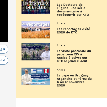
Les Docteurs de
l'Église, une série
documentaire à
redécouvrir sur KTO
Article
Les reportages d'été
2026 de KTO
Article
ager
La visite pastorale du
pape Léon XIV à
Assise à suivre sur
list
KTO le jeudi 6 août
Article
Le pape en Uruguay,
Argentine et Pérou du
6 au 17 novembre
2026