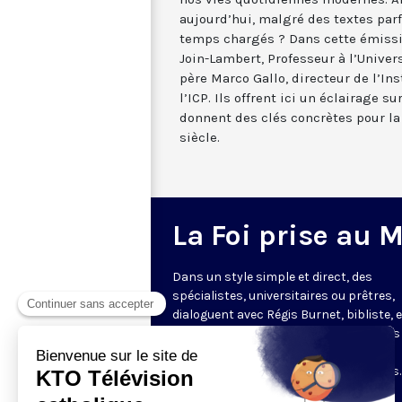
aujourd’hui, malgré des textes par
temps chargés ? Dans cette émissi
Join-Lambert, Professeur à l’Univers
père Marco Gallo, directeur de l’Ins
l’ICP. Ils offrent ici un éclairage su
donnent des clés concrètes pour l
siècle.
La Foi prise au 
Dans un style simple et direct, des
spécialistes, universitaires ou prêtres,
dialoguent avec Régis Burnet, bibliste, 
apportant des réponses aux questions
nous pouvons nous poser sur la foi, la
liturgie, de grandes figures chrétiennes.