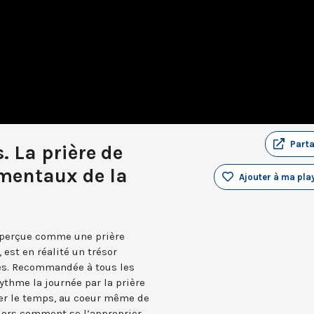
Part
. La prière de
amentaux de la
Ajouter à ma play
 perçue comme une prière
 est en réalité un trésor
sés. Recommandée à tous les
 rythme la journée par la prière
er le temps, au coeur même de
lors comment se l’approprier