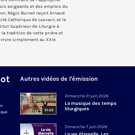
fois exigeants et des emplois du
on, Régis Burnet reçoit Arnaud
ité Catholique de Louvain, et le
titut Supérieur de Liturgie à
r la tradition de cette prière et
a vivre simplement au XXIe
Mot
Autres vidéos de l'émission
Dimanche 21 juin 2026
La musique des temps
en
liturgiques
51:22
 que
Dimanche 7 juin 2026
La vie éternelle. Les