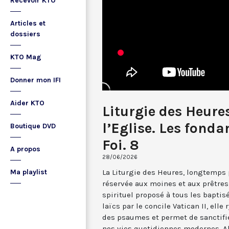
Recevoir KTO
Articles et
dossiers
KTO Mag
Donner mon IFI
Aider KTO
Liturgie des Heures
l’Eglise. Les fond
Boutique DVD
Foi. 8
A propos
28/06/2026
La Liturgie des Heures, longtemps
Ma playlist
réservée aux moines et aux prêtres,
spirituel proposé à tous les bapti
laïcs par le concile Vatican II, elle
des psaumes et permet de sanctifi
nos vies quotidiennes modernes. A