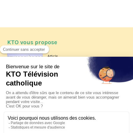
KTO vous propose
Article
Les reportages d'été 2026 de KTO
Article
La visite pastorale du pape Léon
XIV à Assise à suivre sur KTO le
jeudi 6 août
Article
Le pape en Uruguay, Argentine et
Pérou du 6 au 17 novembre 2026