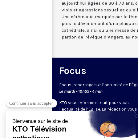
aujourd’hui âgées de 30 à 70 ans, 
viols et agressions sexuelles qu’el
Une cérémonie marquée par le témoi
puis le dévoilement d’une plaque
cathédrale, ainsi qu’une messe de 
pardon de l’évêque d’Angers, au no
Focus
Focus, reportage sur l’actualité de l’Égl
Le mardi • 19h55 • 4 min
KTO vous informe et suit pour vous
l’actualité de l’Église. La rédaction vous
propose, chaque semaine, un reportage
un sujet ou événement d’actualité.