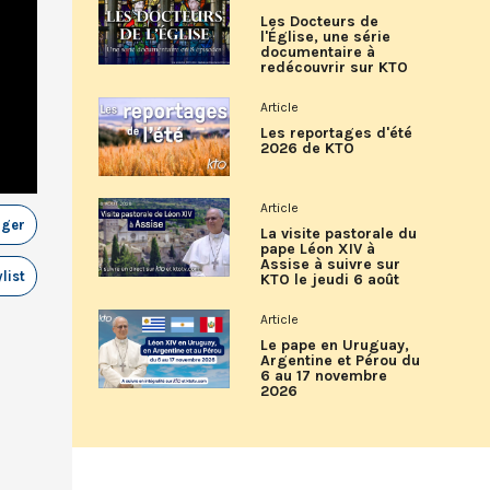
Les Docteurs de
l'Église, une série
documentaire à
redécouvrir sur KTO
Article
Les reportages d'été
2026 de KTO
Article
ager
La visite pastorale du
pape Léon XIV à
Assise à suivre sur
list
KTO le jeudi 6 août
Article
Le pape en Uruguay,
Argentine et Pérou du
6 au 17 novembre
2026