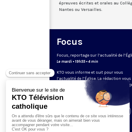
épreuves écrites et orales au Collè
Nantes ou Versailles.
Focus
Focus, reportage sur l’actualité de l’Égl
Le mardi • 19h55 • 4 min
KTO vous informe et suit pour vous
l’actualité de l’Église. La rédaction vous
propose, chaque semaine, un reportage
un sujet ou événement d’actualité.
Visiter la page de l'émission