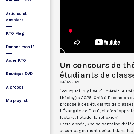
Recevoir KTO
Articles et
dossiers
KTO Mag
Donner mon IFI
Aider KTO
Un concours de thé
étudiants de class
Boutique DVD
04/02/2025
A propos
"Pourquoi l’Église ?" : c’était le 
théologie 2025. Créé à l’occasion d
Ma playlist
propose à des étudiants de classes
l’Évangile de Dieu", et d’en "approf
lecture, l’étude, la réflexion".
Cette année, une soixantaine d’élè
accompagnement spécial dans leur 