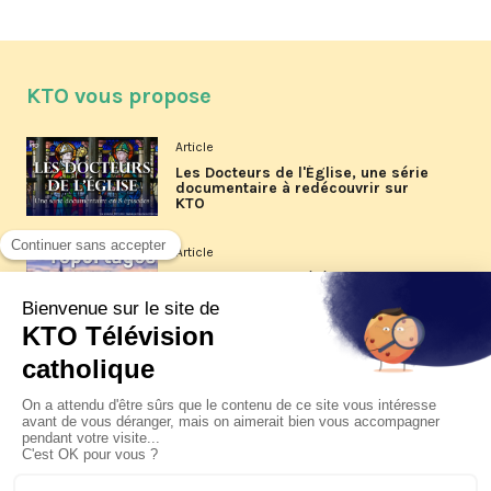
KTO vous propose
Article
Les Docteurs de l'Église, une série
documentaire à redécouvrir sur
KTO
Article
Les reportages d'été 2026 de KTO
Article
La visite pastorale du pape Léon
XIV à Assise à suivre sur KTO le
jeudi 6 août
Article
Le pape en Uruguay, Argentine et