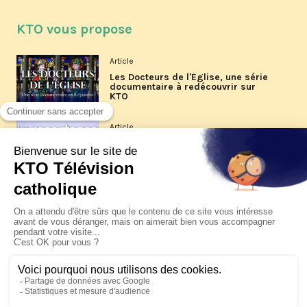
KTO vous propose
Article
Les Docteurs de l'Église, une série
documentaire à redécouvrir sur
KTO
Article
Les reportages d'été 2026 de KTO
Article
La visite pastorale du pape Léon
XIV à Assise à suivre sur KTO le
jeudi 6 août
Article
Le pape en Uruguay, Argentine et
Pérou du 6 au 17 novembre 2026