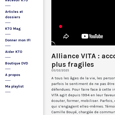
Recevoir KTO
Articles et
dossiers
KTO Mag
Donner mon IFI
Aider KTO
Alliance VITA : ac
plus fragiles
Boutique DVD
05/02/2025
A propos
A tous les âges de la vie, les pers
parfois le sentiment de ne pas êtr
Ma playlist
défendues. Pour faire face à cette i
VITA agit depuis 1994 en leur faveur
écouter, former, mobiliser. Parfoi
qui s’engagent elles-mêmes. Témoi
Camille Bouyé, chargée de communi