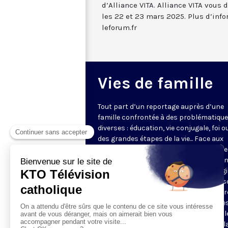
d’Alliance VITA. Alliance VITA vous
les 22 et 23 mars 2025. Plus d’info
leforum.fr
Vies de famille
Tout part d’un reportage auprès d’une
famille confrontée à des problématiqu
diverses : éducation, vie conjugale, foi o
des grandes étapes de la vie... Face aux
questions très concrètes, KTO propose
repères et conseils avec des intervena
d'expérience qui s’appuient sur l’Evangi
l’anthropologie chrétienne. Dans une s
en pleine évolution, jeunes couples, par
grands-parents y trouveront des piste
réflexion pour soutenir leur vie de famill
programmes de 5 minutes sont mis à l