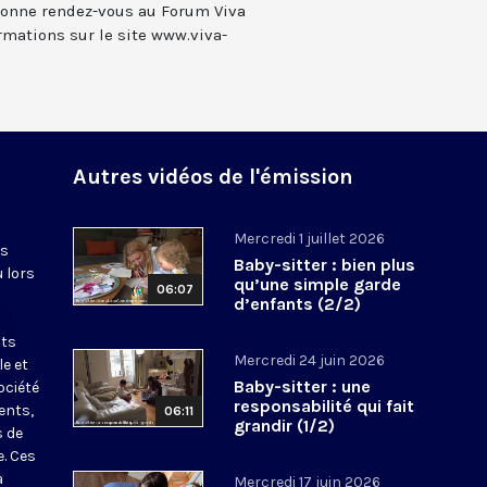
 donne rendez-vous au Forum Viva
rmations sur le site www.viva-
Autres vidéos de l'émission
Mercredi 1 juillet 2026
es
Baby-sitter : bien plus
u lors
qu’une simple garde
06:07
d’enfants (2/2)
nts
Mercredi 24 juin 2026
le et
Baby-sitter : une
ociété
responsabilité qui fait
ents,
06:11
grandir (1/2)
s de
e. Ces
a
Mercredi 17 juin 2026