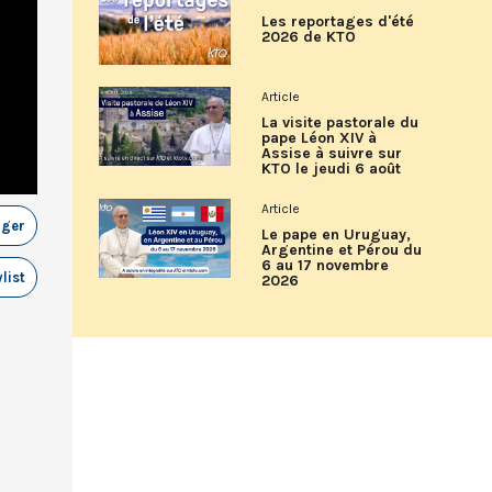
Les reportages d'été
2026 de KTO
Article
La visite pastorale du
pape Léon XIV à
Assise à suivre sur
KTO le jeudi 6 août
Article
ager
Le pape en Uruguay,
Argentine et Pérou du
6 au 17 novembre
list
2026