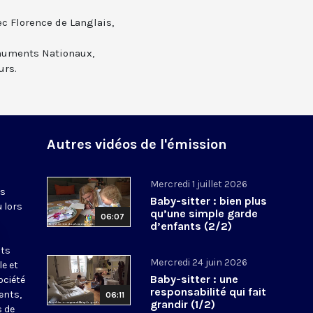
c Florence de Langlais,
numents Nationaux,
urs.
Autres vidéos de l'émission
Mercredi 1 juillet 2026
es
Baby-sitter : bien plus
u lors
qu’une simple garde
06:07
d’enfants (2/2)
nts
Mercredi 24 juin 2026
le et
Baby-sitter : une
ociété
responsabilité qui fait
ents,
06:11
grandir (1/2)
s de