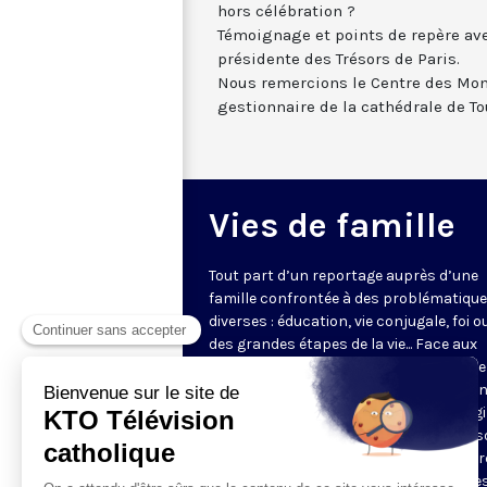
hors célébration ?
Témoignage et points de repère ave
présidente des Trésors de Paris.
Nous remercions le Centre des Mo
gestionnaire de la cathédrale de To
Vies de famille
Tout part d’un reportage auprès d’une
famille confrontée à des problématiqu
diverses : éducation, vie conjugale, foi o
des grandes étapes de la vie... Face aux
questions très concrètes, KTO propose
repères et conseils avec des intervena
d'expérience qui s’appuient sur l’Evangi
l’anthropologie chrétienne. Dans une s
en pleine évolution, jeunes couples, par
grands-parents y trouveront des piste