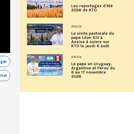
Les reportages d'été
2026 de KTO
Article
La visite pastorale du
pape Léon XIV à
Assise à suivre sur
KTO le jeudi 6 août
Article
ager
Le pape en Uruguay,
Argentine et Pérou du
6 au 17 novembre
list
2026