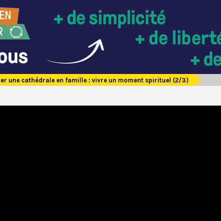
ter une cathédrale en famille : vivre un moment spirituel (2/3)