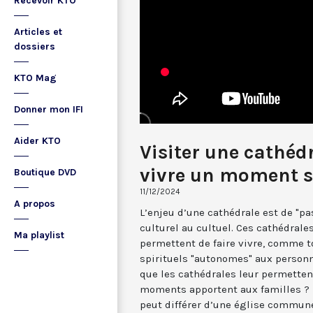
Recevoir KTO
Articles et
dossiers
KTO Mag
Donner mon IFI
Aider KTO
Visiter une cathédr
vivre un moment sp
Boutique DVD
11/12/2024
A propos
L’enjeu d’une cathédrale est de "pas
culturel au cultuel. Ces cathédrale
Ma playlist
permettent de faire vivre, comme 
spirituels "autonomes" aux personne
que les cathédrales leur permetten
moments apportent aux familles ?
peut différer d’une église commune