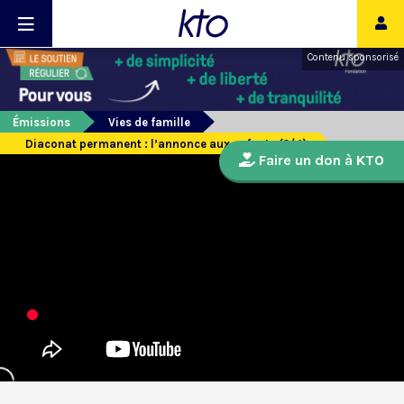
Contenu sponsorisé
Émissions
Vies de famille
Diaconat permanent : l’annonce aux enfants (2/4)
Faire un don à KTO