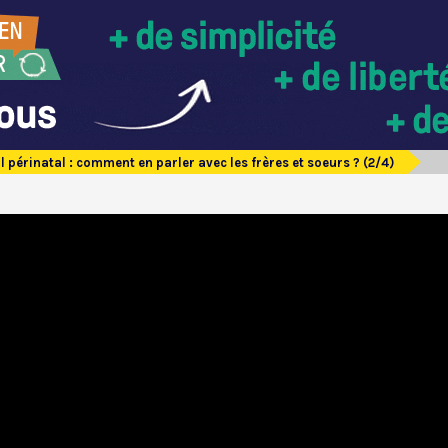
l périnatal : comment en parler avec les frères et soeurs ? (2/4)