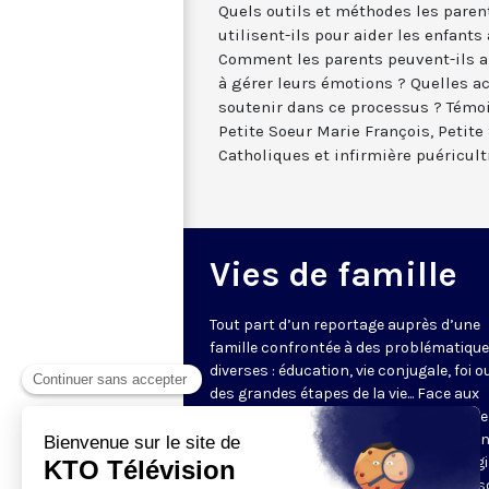
Quels outils et méthodes les paren
utilisent-ils pour aider les enfant
Comment les parents peuvent-ils ai
à gérer leurs émotions ? Quelles ac
soutenir dans ce processus ? Témo
Petite Soeur Marie François, Petit
Catholiques et infirmière puéricult
Vies de famille
Tout part d’un reportage auprès d’une
famille confrontée à des problématiqu
diverses : éducation, vie conjugale, foi o
des grandes étapes de la vie... Face aux
questions très concrètes, KTO propose
repères et conseils avec des intervena
d'expérience qui s’appuient sur l’Evangi
l’anthropologie chrétienne. Dans une s