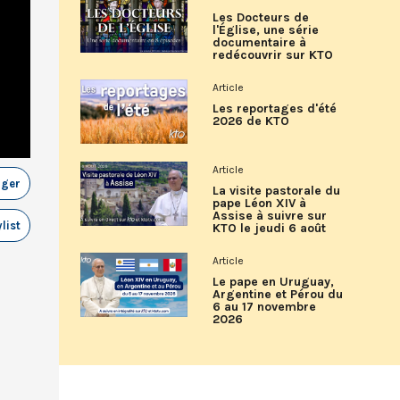
Les Docteurs de
l'Église, une série
documentaire à
redécouvrir sur KTO
Article
Les reportages d'été
2026 de KTO
Article
ager
La visite pastorale du
pape Léon XIV à
Assise à suivre sur
list
KTO le jeudi 6 août
Article
Le pape en Uruguay,
Argentine et Pérou du
6 au 17 novembre
2026