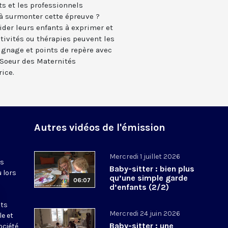
ts et les professionnels
s à surmonter cette épreuve ?
der leurs enfants à exprimer et
tivités ou thérapies peuvent les
ignage et points de repère avec
e Soeur des Maternités
rice.
Autres vidéos de l'émission
Mercredi 1 juillet 2026
es
Baby-sitter : bien plus
u lors
qu’une simple garde
06:07
d’enfants (2/2)
nts
Mercredi 24 juin 2026
le et
Baby-sitter : une
ociété