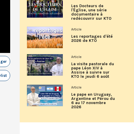
Les Docteurs de
l'Église, une série
documentaire à
redécouvrir sur KTO
Article
Les reportages d'été
2026 de KTO
Article
ager
La visite pastorale du
pape Léon XIV à
Assise à suivre sur
list
KTO le jeudi 6 août
Article
Le pape en Uruguay,
Argentine et Pérou du
6 au 17 novembre
2026