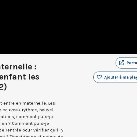
Part
ternelle :
nfant les
Ajouter à ma play
2)
nt entre en maternelle. Les
re nouveau rythme, nouvel
tations, comment puis-je
bien ? Comment puis-je
 rentrée pour vérifier qu’il y
bien ? Témoignage et points de