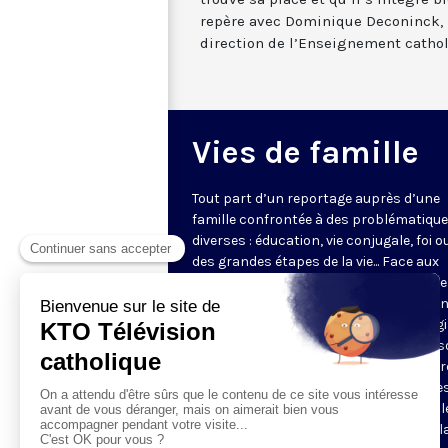
repère avec Dominique Deconinck, r
direction de l’Enseignement cathol
Vies de famille
Tout part d’un reportage auprès d’une
famille confrontée à des problématiqu
diverses : éducation, vie conjugale, foi o
des grandes étapes de la vie... Face aux
questions très concrètes, KTO propose
repères et conseils avec des intervena
d'expérience qui s’appuient sur l’Evangi
l’anthropologie chrétienne. Dans une s
en pleine évolution, jeunes couples, par
grands-parents y trouveront des piste
réflexion pour soutenir leur vie de famill
programmes de 5 minutes sont mis à l