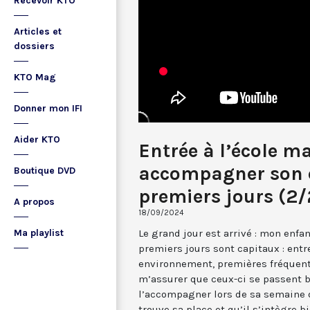
Recevoir KTO
Articles et
dossiers
KTO Mag
Donner mon IFI
Aider KTO
Entrée à l’école ma
accompagner son e
Boutique DVD
premiers jours (2/
A propos
18/09/2024
Le grand jour est arrivé : mon enfa
Ma playlist
premiers jours sont capitaux : ent
environnement, premières fréquen
m’assurer que ceux-ci se passent 
l’accompagner lors de sa semaine de
trouve sa place et qu’il s’intègre 