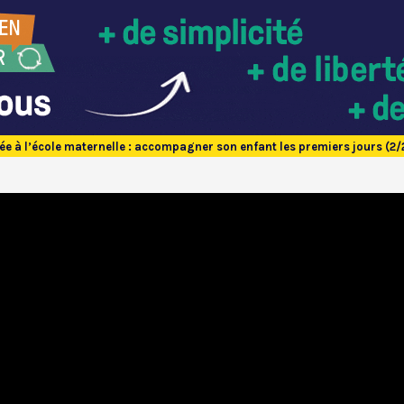
ée à l’école maternelle : accompagner son enfant les premiers jours (2/