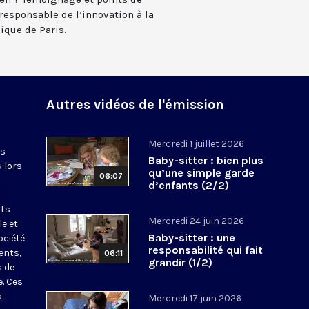
esponsable de l’innovation à la
ique de Paris.
Autres vidéos de l'émission
Mercredi 1 juillet 2026
es
Baby-sitter : bien plus
u lors
qu’une simple garde
06:07
d’enfants (2/2)
nts
Mercredi 24 juin 2026
le et
Baby-sitter : une
ociété
responsabilité qui fait
ents,
06:11
grandir (1/2)
s de
e. Ces
a
Mercredi 17 juin 2026