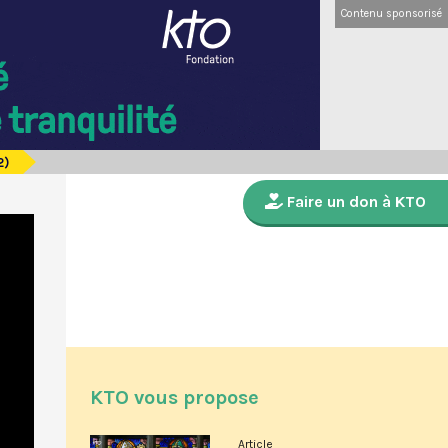
Contenu sponsorisé
2)
Faire un don à KTO
KTO vous propose
Article