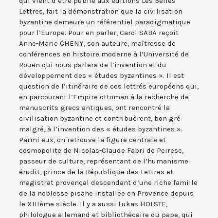
qui vient d’être publié aux éditions Les Belles
Lettres, fait la démonstration que la civilisation
byzantine demeure un référentiel paradigmatique
pour l’Europe. Pour en parler, Carol SABA reçoit
Anne-Marie CHENY, son auteure, maîtresse de
conférences en histoire moderne à l’Université de
Rouen qui nous parlera de l’invention et du
développement des « études byzantines ». Il est
question de l’itinéraire de ces lettrés européens qui,
en parcourant l’Empire ottoman à la recherche de
manuscrits grecs antiques, ont rencontré la
civilisation byzantine et contribuèrent, bon gré
malgré, à l’invention des « études byzantines ».
Parmi eux, on retrouve la figure centrale et
cosmopolite de Nicolas-Claude Fabri de Peiresc,
passeur de culture, représentant de l’humanisme
érudit, prince de la République des Lettres et
magistrat provençal descendant d’une riche famille
de la noblesse pisane installée en Provence depuis
le XIIIème siècle. Il y a aussi Lukas HOLSTE,
philologue allemand et bibliothécaire du pape, qui