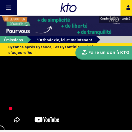
Contenu sponsorisé
Émissions
L’Orthodoxie, ici et maintenant
Byzance après Byzance, Les Byzantinistes d’hier, et
Faire un don à KTO
d’aujourd’hui !