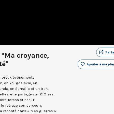
Part
 "Ma croyance,
té"
Ajouter à ma play
ombreux événements
n, en Yougoslavie, en
nda, en Somalie et en Irak.
lles, elle partage sur KTO ses
mère Teresa et soeur
lle retrace son parcours
l’a raconté dans « Mes guerres »