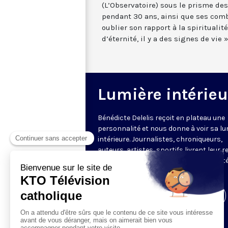
(L’Observatoire) sous le prisme des
pendant 30 ans, ainsi que ses com
oublier son rapport à la spiritualit
d’éternité, il y a des signes de vie »
Lumière intérieu
Bénédicte Delelis reçoit en plateau une
personnalité et nous donne à voir sa lu
intérieure. Journalistes, chroniqueurs,
auteurs, artistes, sportifs livrent leur 
sur le monde, sur la vie, leur ressort inté
leur raison de se lever le matin.
Visiter la page de l'émission