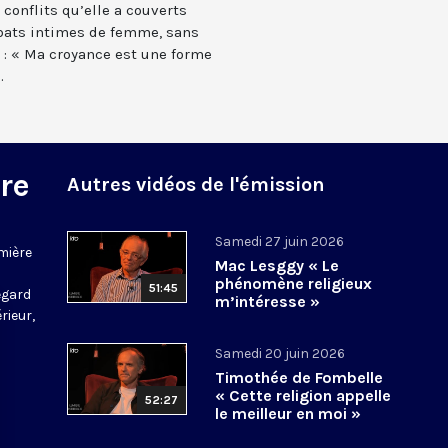
 conflits qu’elle a couverts
bats intimes de femme, sans
é : « Ma croyance est une forme
.
re
Autres vidéos de l'émission
Samedi 27 juin 2026
mière
Mac Lesggy « Le
phénomène religieux
51:45
regard
m’intéresse »
rieur,
Samedi 20 juin 2026
Timothée de Fombelle
« Cette religion appelle
52:27
le meilleur en moi »