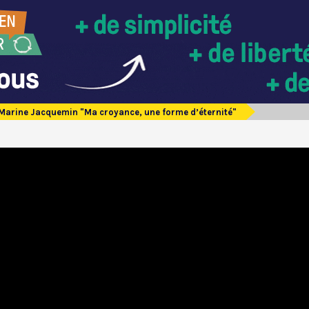
Marine Jacquemin "Ma croyance, une forme d’éternité"