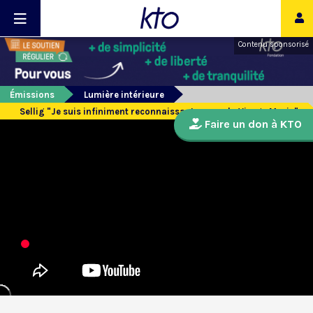
Contenu sponsorisé
Émissions
Lumière intérieure
Sellig "Je suis infiniment reconnaissant envers la Vierge Marie"
Faire un don à KTO