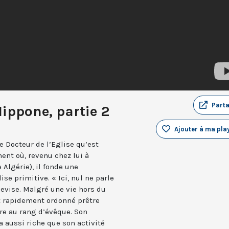
Part
ippone, partie 2
Ajouter à ma play
ce Docteur de l’Eglise qu’est
ent où, revenu chez lui à
Algérie), il fonde une
e primitive. « Ici, nul ne parle
devise. Malgré une vie hors du
st rapidement ordonné prêtre
re au rang d’évêque. Son
ra aussi riche que son activité