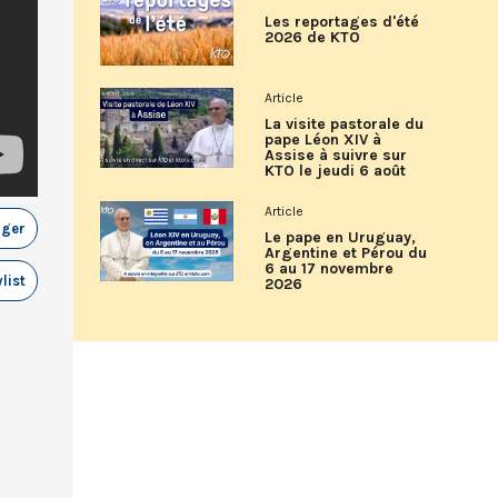
Les reportages d'été
2026 de KTO
Article
La visite pastorale du
pape Léon XIV à
Assise à suivre sur
KTO le jeudi 6 août
Article
ager
Le pape en Uruguay,
Argentine et Pérou du
6 au 17 novembre
list
2026