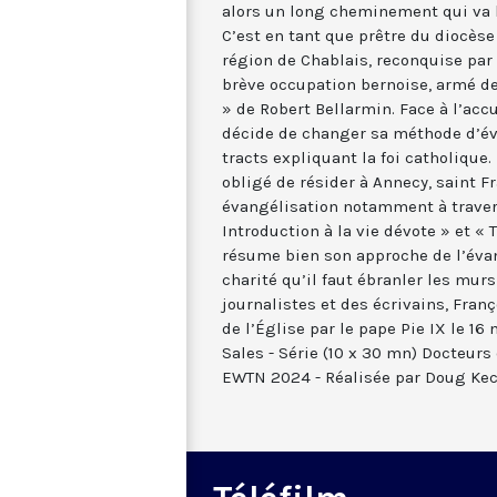
alors un long cheminement qui va l
C’est en tant que prêtre du diocèse
région de Chablais, reconquise par
brève occupation bernoise, armé de
» de Robert Bellarmin. Face à l’accu
décide de changer sa méthode d’év
tracts expliquant la foi catholiqu
obligé de résider à Annecy, saint F
évangélisation notamment à trave
Introduction à la vie dévote » et « 
résume bien son approche de l’évang
charité qu’il faut ébranler les mur
journalistes et des écrivains, Fran
de l’Église par le pape Pie IX le 16
Sales - Série (10 x 30 mn) Docteurs
EWTN 2024 - Réalisée par Doug Kec