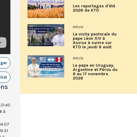
Les reportages d'été
2026 de KTO
Article
La visite pastorale du
pape Léon XIV à
Assise à suivre sur
KTO le jeudi 6 août
Article
ager
Le pape en Uruguay,
Argentine et Pérou du
6 au 17 novembre
list
2026
ons
 21:40
6 à
14:07
19:31