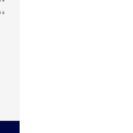
6 à
6 à