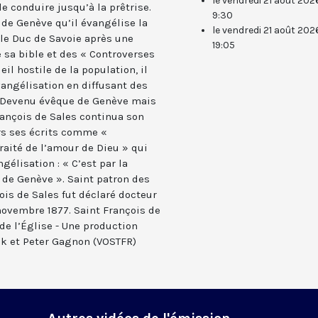
le vendredi 21 août 202
e conduire jusqu’à la prêtrise.
9:30
 de Genève qu’il évangélise la
le vendredi 21 août 202
 le Duc de Savoie après une
19:05
 sa bible et des « Controverses
eil hostile de la population, il
angélisation en diffusant des
e. Devenu évêque de Genève mais
rançois de Sales continua son
rs ses écrits comme «
Traité de l’amour de Dieu » qui
élisation : « C’est par la
s de Genève ». Saint patron des
çois de Sales fut déclaré docteur
 novembre 1877. Saint François de
 de l’Église - Une production
k et Peter Gagnon (VOSTFR)