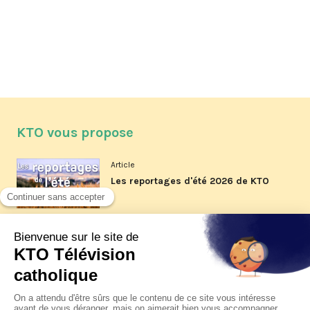
KTO vous propose
Article
Les reportages d'été 2026 de KTO
Article
La visite pastorale du pape Léon
XIV à Assise à suivre sur KTO le
jeudi 6 août
Article