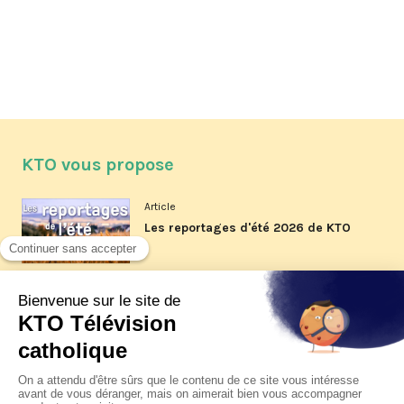
KTO vous propose
Article
Les reportages d'été 2026 de KTO
Article
La visite pastorale du pape Léon
XIV à Assise à suivre sur KTO le
jeudi 6 août
Article
Le pape en Uruguay, Argentine et