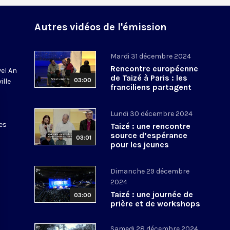
Autres vidéos de l'émission
Mardi 31 décembre 2024
Rencontre européenne
vel An
de Taizé à Paris : les
03:00
ille
franciliens partagent
leur joie !
Lundi 30 décembre 2024
es
Taizé : une rencontre
source d’espérance
03:01
pour les jeunes
estoniens
Dimanche 29 décembre
2024
Taizé : une journée de
03:00
prière et de workshops
Samedi 28 décembre 2024