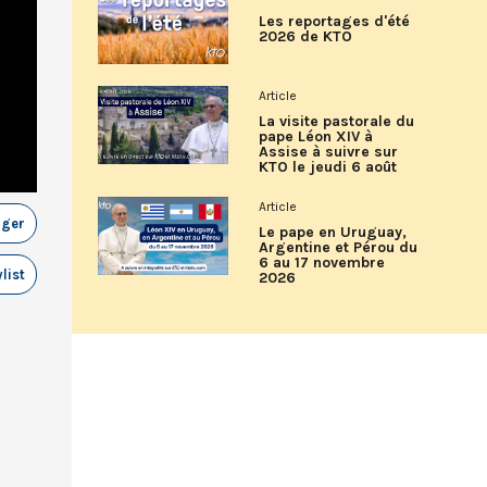
Les reportages d'été
2026 de KTO
Article
La visite pastorale du
pape Léon XIV à
Assise à suivre sur
KTO le jeudi 6 août
Article
ager
Le pape en Uruguay,
Argentine et Pérou du
6 au 17 novembre
list
2026