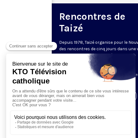
Rencontres de
Taizé
Depuis 1978, Taizé organise pour le Nou
des rencontres de cinq jours dans une v
d'Europe sous le nom de Pèlerinage de
Confiance sur la Terre. Des dizaines de
milliers de jeunes y assistent et sont
hébergés dans les familles ou les centr
communautaires.
Visiter la page de l'émission