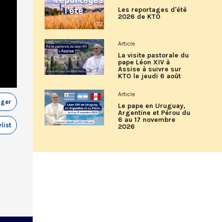
Les reportages d'été
2026 de KTO
Article
La visite pastorale du
pape Léon XIV à
Assise à suivre sur
KTO le jeudi 6 août
Article
ager
Le pape en Uruguay,
Argentine et Pérou du
6 au 17 novembre
list
2026