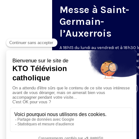
Messe à Saint-
Germain-
l’Auxerrois
A 18h15 du lundi au vendredi et à 18h30 l
samedi et dimanche, KTO retransmet l
messe en direct de l'église Saint-Germa
l'Auxerrois, grâce au recteur archiprêtre
aux chapelains de Notre-Dame de Paris
Visiter la page de l'émission