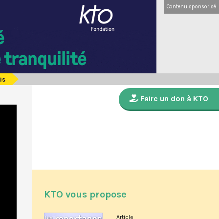
Contenu sponsorisé
is
Faire un don à KTO
KTO vous propose
Article