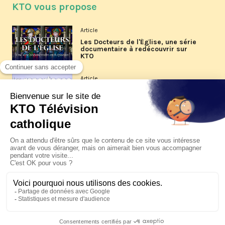
KTO vous propose
Article
Les Docteurs de l'Église, une série
documentaire à redécouvrir sur
KTO
Article
Les reportages d'été 2026 de KTO
Article
La visite pastorale du pape Léon
XIV à Assise à suivre sur KTO le
jeudi 6 août
Article
Le pape en Uruguay, Argentine et
Pérou du 6 au 17 novembre 2026