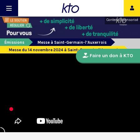
Contenu sponsorisé
Émissions
Messe à Saint-Germain-l’Auxerrois
Messe du 14 novembre 2024 à Saint-Germain-l’Auxerrois
Faire un don à KTO