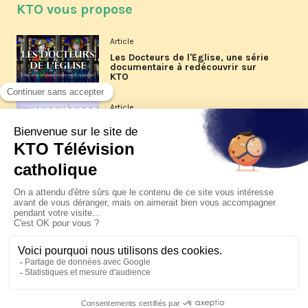
KTO vous propose
Article
Les Docteurs de l'Église, une série
documentaire à redécouvrir sur
KTO
Article
Les reportages d'été 2026 de KTO
Article
La visite pastorale du pape Léon
XIV à Assise à suivre sur KTO le
jeudi 6 août
Article
Le pape en Uruguay, Argentine et
Pérou du 6 au 17 novembre 2026