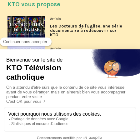
KTO vous propose
Article
Les Docteurs de l'Église, une série
documentaire à redécouvrir sur
KTO
Article
Les reportages d'été 2026 de KTO
Article
La visite pastorale du pape Léon
XIV à Assise à suivre sur KTO le
jeudi 6 août
Article
Le pape en Uruguay, Argentine et
Pérou du 6 au 17 novembre 2026