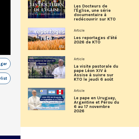
Les Docteurs de
l'Église, une série
documentaire à
redécouvrir sur KTO
Article
Les reportages d'été
2026 de KTO
Article
ager
La visite pastorale du
pape Léon XIV à
Assise à suivre sur
list
KTO le jeudi 6 août
Article
Le pape en Uruguay,
Argentine et Pérou du
6 au 17 novembre
2026