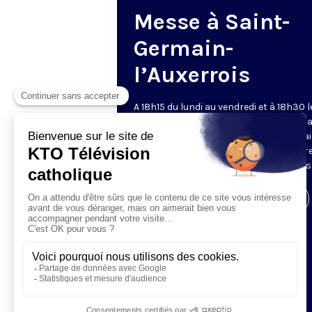
Messe à Saint-
Germain-
l’Auxerrois
A 18h15 du lundi au vendredi et à 18h30 l
samedi et dimanche, KTO retransmet l
messe en direct de l'église Saint-Germa
l'Auxerrois, grâce au recteur archiprêtre
aux chapelains de Notre-Dame de Paris
Visiter la page de l'émission